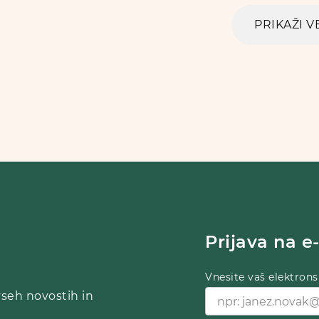
PRIKAŽI V
Prijava na e
Vnesite vaš elektrons
vseh novostih in