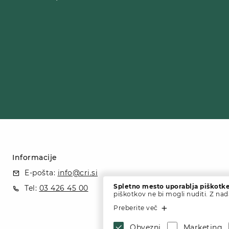
Informacije
E-pošta:
info@cri.si
Spletno mesto uporablja piškotke
Tel:
03 426 45 00
piškotkov ne bi mogli nuditi. Z na
Preberite več
Obvezni
Marketing