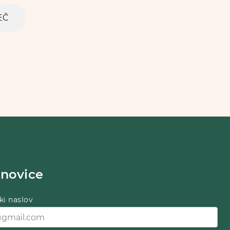
EČ
-novice
ki naslov