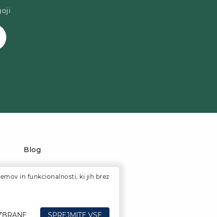
oji
Blog
emov in funkcionalnosti, ki jih brez
IZBRANE
SPREJMITE VSE