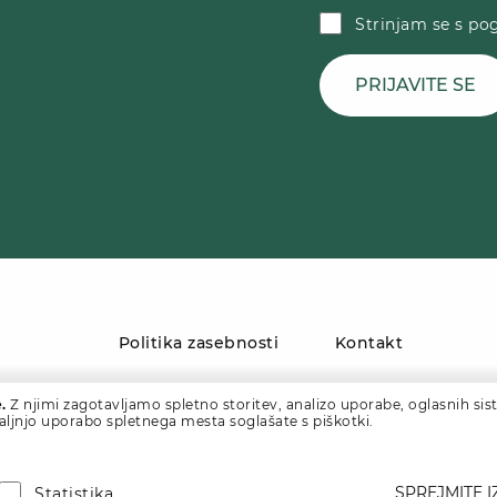
Strinjam se s pog
PRIJAVITE SE
Politika zasebnosti
Kontakt
.
Z njimi zagotavljamo spletno storitev, analizo uporabe, oglasnih sist
daljnjo uporabo spletnega mesta soglašate s piškotki.
SPREJMITE 
Statistika