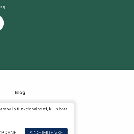
oji
Blog
emov in funkcionalnosti, ki jih brez
IZBRANE
SPREJMITE VSE