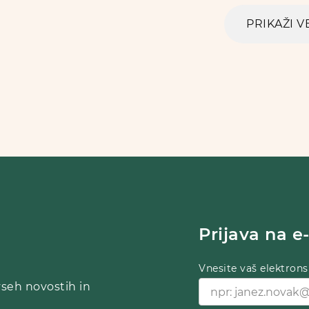
PRIKAŽI V
Prijava na e
Vnesite vaš elektrons
vseh novostih in