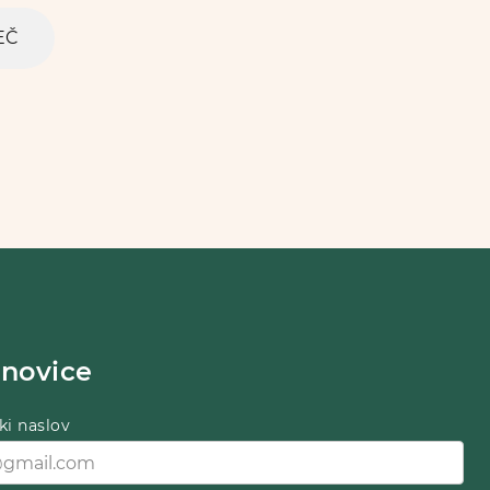
EČ
-novice
ki naslov