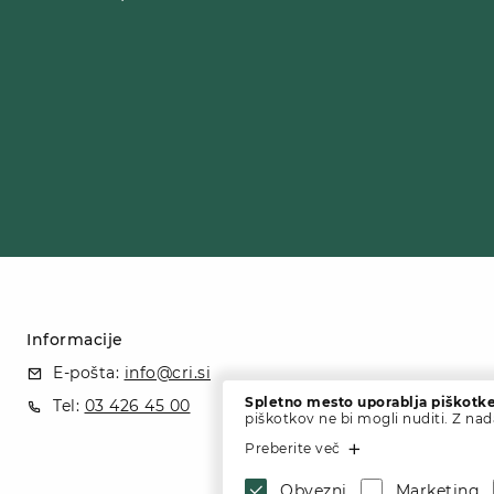
Informacije
E-pošta:
info@cri.si
Spletno mesto uporablja piškotke
Tel:
03 426 45 00
piškotkov ne bi mogli nuditi. Z na
Preberite več
Obvezni
Marketing