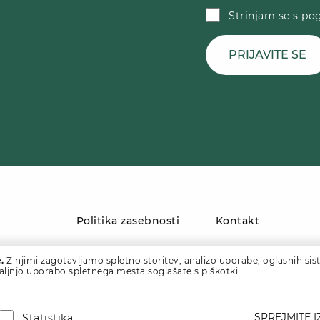
Strinjam se s pog
PRIJAVITE SE
Politika zasebnosti
Kontakt
.
Z njimi zagotavljamo spletno storitev, analizo uporabe, oglasnih sist
daljnjo uporabo spletnega mesta soglašate s piškotki.
SPREJMITE 
Statistika