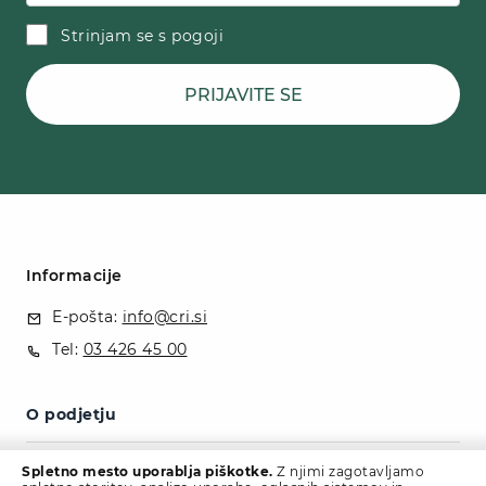
Strinjam se s pogoji
PRIJAVITE SE
Informacije
E-pošta:
info@cri.si
Tel:
03 426 45 00
O podjetju
Politika zasebnosti
Spletno mesto uporablja piškotke.
Z njimi zagotavljamo