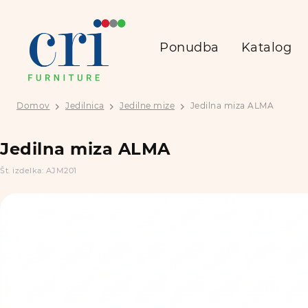
Ponudba
Katalog
Domov
Jedilnica
Jedilne mize
Jedilna miza ALMA
Jedilna miza ALMA
Št. izdelka: AJM201