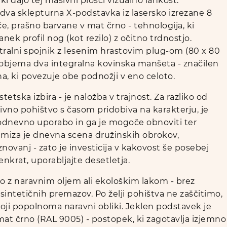
i dajo tej masivni plošči vizualno lahkost.
 dva sklepturna X-podstavka iz lasersko izrezane 8
, prašno barvane v mat črno - tehnologija, ki
nek profil nog (kot rezilo) z očitno trdnostjo.
tralni spojnik z lesenim hrastovim plug-om (80 x 80
 objema dva integralna kovinska manšeta - značilen
na, ki povezuje obe podnožji v eno celoto.
stetska izbira - je naložba v trajnost. Za razliko od
ivno pohištvo s časom pridobiva na karakterju, je
dnevno uporabo in ga je mogoče obnoviti ter
a miza je dnevna scena družinskih obrokov,
novanj - zato je investicija v kakovost še posebej
enkrat, uporabljajte desetletja.
o z naravnim oljem ali ekološkim lakom - brez
 sintetičnih premazov. Po želji pohištva ne zaščitimo,
voji popolnoma naravni obliki. Jeklen podstavek je
at črno (RAL 9005) - postopek, ki zagotavlja izjemno