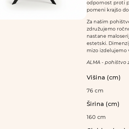
odpornost proti p
pomeni krajšo doba
Za našim pohištvo
združujemo ročno
nastane maloserijs
estetski. Dimenzi
mizo izdelujemo v
ALMA - pohištvo z
Višina (cm)
76 cm
Širina (cm)
160 cm