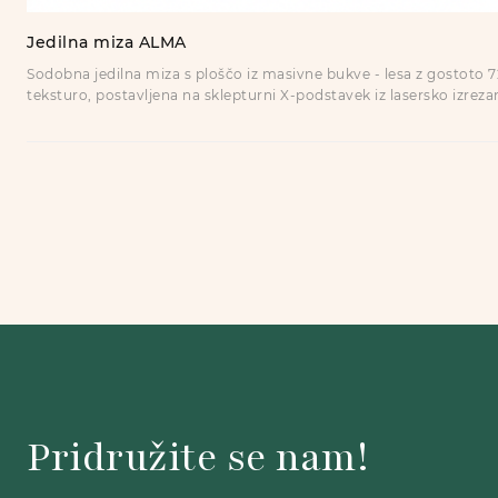
Jedilna miza ALMA
Sodobna jedilna miza s ploščo iz masivne bukve - lesa z gostoto
teksturo, postavljena na sklepturni X-podstavek iz lasersko izreza
barvi - mojstrsko spojen kontrast lesa in jekla za jedilnico s karak
Pridružite se nam!