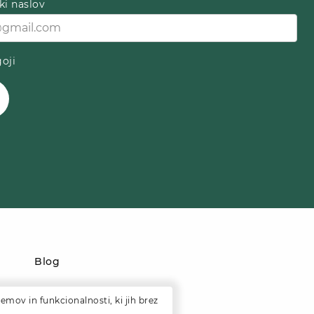
ki naslov
oji
Blog
emov in funkcionalnosti, ki jih brez