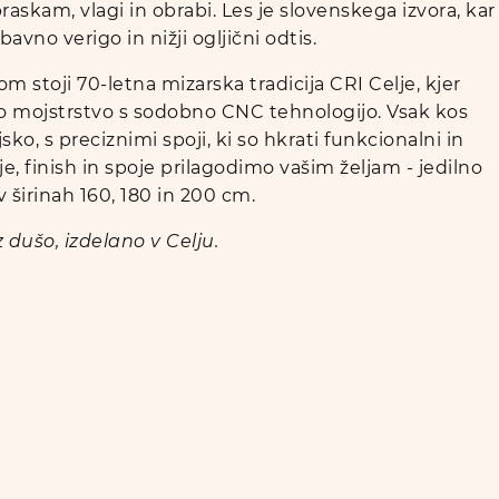
raskam, vlagi in obrabi. Les je slovenskega izvora, kar
vno verigo in nižji ogljični odtis.
m stoji 70-letna mizarska tradicija CRI Celje, kjer
 mojstrstvo s sodobno CNC tehnologijo. Vsak kos
ko, s preciznimi spoji, ki so hkrati funkcionalni in
je, finish in spoje prilagodimo vašim željam - jedilno
 širinah 160, 180 in 200 cm.
 dušo, izdelano v Celju.