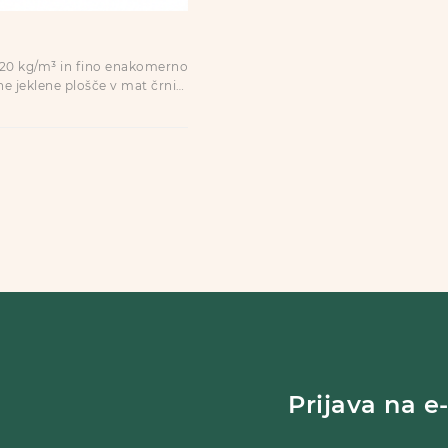
 720 kg/m³ in fino enakomerno
ne jeklene plošče v mat črni
terjem.
Prijava na e