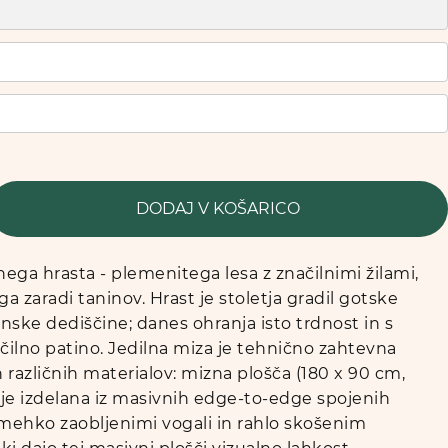
DODAJ V KOŠARICO
nega hrasta - plemenitega lesa z značilnimi žilami,
 zaradi taninov. Hrast je stoletja gradil gotske
inske dediščine; danes ohranja isto trdnost in s
čilno patino. Jedilna miza je tehnično zahtevna
različnih materialov: mizna plošča (180 x 90 cm,
je izdelana iz masivnih edge-to-edge spojenih
 mehko zaobljenimi vogali in rahlo skošenim