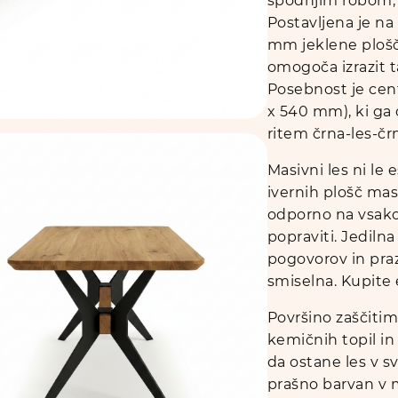
spodnjim robom, k
Postavljena je na
mm jeklene plošče
omogoča izrazit ta
Posebnost je cen
x 540 mm), ki ga
ritem črna-les-čr
Masivni les ni le e
ivernih plošč mas
odporno na vsako
popraviti. Jediln
pogovorov in praz
smiselna. Kupite 
Površino zaščitim
kemičnih topil in
da ostane les v s
prašno barvan v m