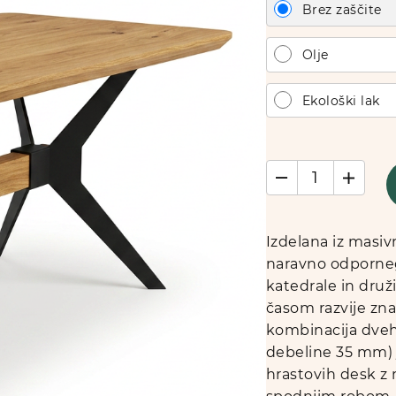
Brez zaščite
Olje
Ekološki lak
Izdelana iz masiv
naravno odpornega
katedrale in druž
časom razvije zna
kombinacija dveh 
debeline 35 mm) 
hrastovih desk z