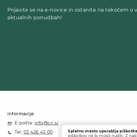
Prijavite se na e-novice in ostanite na tekočem o 
aktualnih ponudbah!
Informacije
E-pošta:
info@cri.si
Spletno mesto uporablja piškotke
Tel:
03 426 45 00
piškotkov ne bi mogli nuditi. Z na