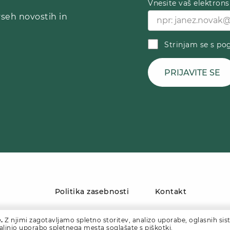
Vnesite vaš elektrons
vseh novostih in
Strinjam se s pog
PRIJAVITE SE
Politika zasebnosti
Kontakt
.
Z njimi zagotavljamo spletno storitev, analizo uporabe, oglasnih sist
daljnjo uporabo spletnega mesta soglašate s piškotki.