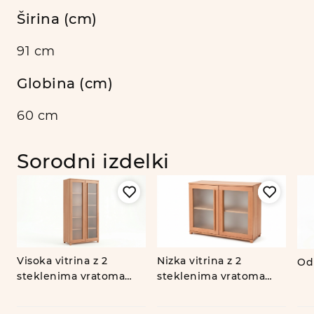
Širina (cm)
91 cm
Globina (cm)
60 cm
Sorodni izdelki
Visoka vitrina z 2
Nizka vitrina z 2
Od
steklenima vratoma
steklenima vratoma
ALMA
ALMA