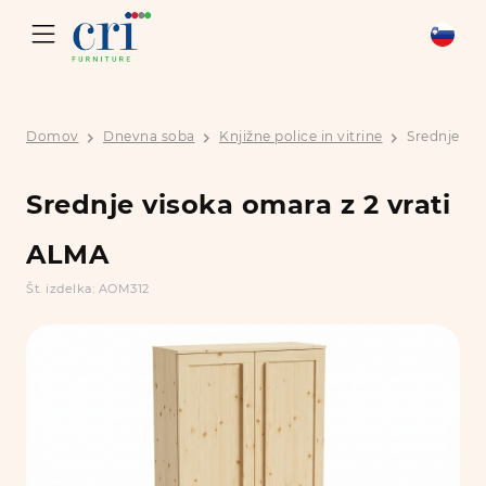
Domov
Dnevna soba
Knjižne police in vitrine
Srednje vi
Srednje visoka omara z 2 vrati
ALMA
Št. izdelka: AOM312