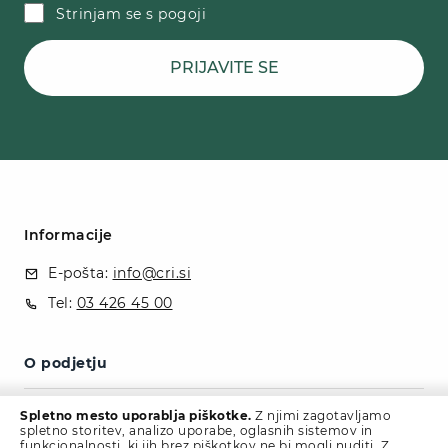
Strinjam se s pogoji
PRIJAVITE SE
Informacije
E-pošta:
info@cri.si
Tel:
03 426 45 00
O podjetju
Politika zasebnosti
Spletno mesto uporablja piškotke.
Z njimi zagotavljamo
spletno storitev, analizo uporabe, oglasnih sistemov in
Kontakt
funkcionalnosti, ki jih brez piškotkov ne bi mogli nuditi. Z