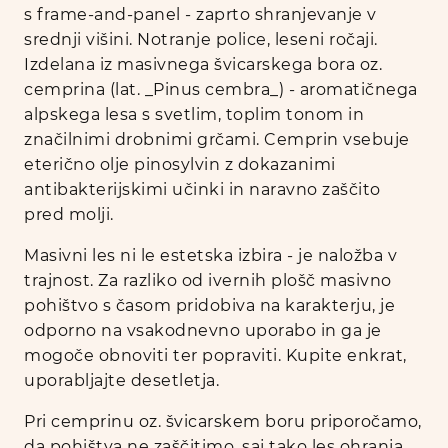
s frame-and-panel - zaprto shranjevanje v
srednji višini. Notranje police, leseni ročaji.
Izdelana iz masivnega švicarskega bora oz.
cemprina (lat. _Pinus cembra_) - aromatičnega
alpskega lesa s svetlim, toplim tonom in
značilnimi drobnimi grčami. Cemprin vsebuje
eterično olje pinosylvin z dokazanimi
antibakterijskimi učinki in naravno zaščito
pred molji.
Masivni les ni le estetska izbira - je naložba v
trajnost. Za razliko od ivernih plošč masivno
pohištvo s časom pridobiva na karakterju, je
odporno na vsakodnevno uporabo in ga je
mogoče obnoviti ter popraviti. Kupite enkrat,
uporabljajte desetletja.
Pri cemprinu oz. švicarskem boru priporočamo,
da pohištva ne zaščitimo, saj tako les ohranja