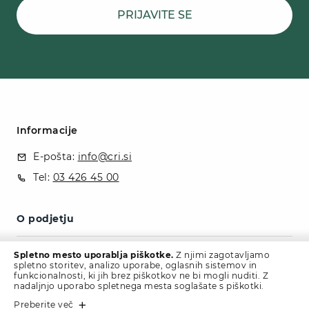
PRIJAVITE SE
Informacije
E-pošta:
info@cri.si
Tel:
03 426 45 00
O podjetju
Politika zasebnosti
Spletno mesto uporablja piškotke.
Z njimi zagotavljamo
spletno storitev, analizo uporabe, oglasnih sistemov in
Kontakt
funkcionalnosti, ki jih brez piškotkov ne bi mogli nuditi. Z
nadaljnjo uporabo spletnega mesta soglašate s piškotki.
Blog
Preberite več