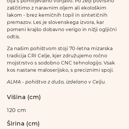
olja s pomirjevalno vonjavo. Po želji površino
zaščitimo z naravnim oljem ali ekološkim
lakom - brez kemičnih topil in sintetičnih
premazov. Les je slovenskega izvora, kar
pomeni krajšo dobavno verigo in nižji ogljični
odtis.
Za našim pohištvom stoji 70-letna mizarska
tradicija CRI Celje, kjer združujemo ročno
mojstrstvo s sodobno CNC tehnologijo. Vsak
kos nastane maloserijsko, s preciznimi spoji.
ALMA - pohištvo z dušo, izdelano v Celju.
Višina (cm)
120 cm
Širina (cm)