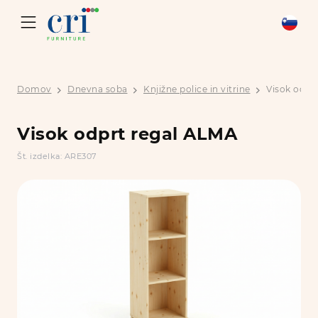
Domov
Dnevna soba
Knjižne police in vitrine
Visok odpr
Visok odprt regal ALMA
Št. izdelka: ARE307