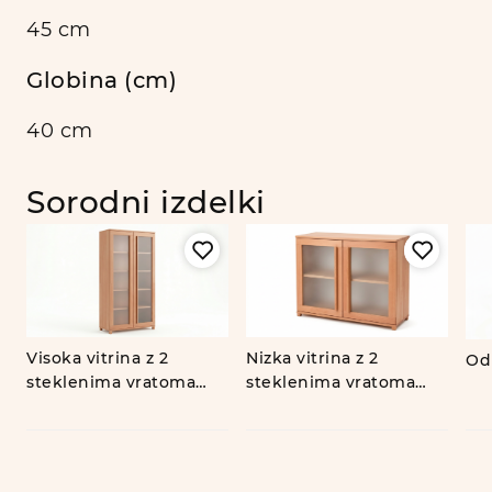
45 cm
Globina (cm)
40 cm
Sorodni izdelki
Visoka vitrina z 2
Nizka vitrina z 2
Od
steklenima vratoma
steklenima vratoma
ALMA
ALMA