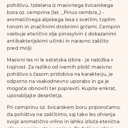
pohištvu. Izdelana iz masivnega švicarskega
bora oz. cemprina (lat. _Pinus cembra_) -
aromatičnega alpskega lesa s svetlim, toplim
tonom in značilnimi drobnimi grčami. Cemprin
vsebuje eterično olje pinosylvin z dokazanimi
antibakterijskimi učinki in naravno zaščito
pred molji.
Masivni les ni le estetska izbira - je naložba v
trajnost. Za razliko od ivernih plošč masivno
pohištvo s časom pridobiva na karakterju, je
odporno na vsakodnevno uporabo in ga je
mogoče obnoviti ter popraviti. Kupite enkrat,
uporabljajte desetletja.
Pri cemprinu oz. švicarskem boru priporočamo,
da pohištva ne zaščitimo, saj tako les ohranja
svojo aromatično vrlino in lahko izloča eterična